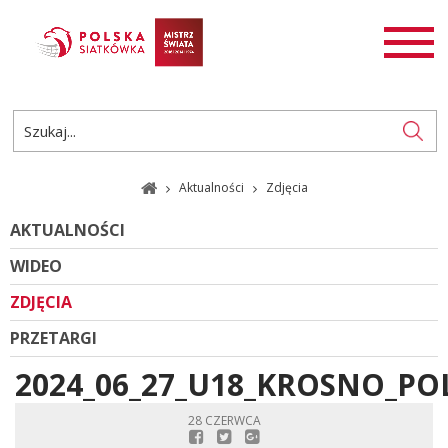
AKTUALNOŚCI
SIATKÓWKA
SIATKÓWKA PLAŻOWA
ROZGRYWKI
Aktualności
Zdjęcia
PL
EN
AKTUALNOŚCI
WIDEO
ZDJĘCIA
PRZETARGI
2024_06_27_U18_KROSNO_PO
28 CZERWCA