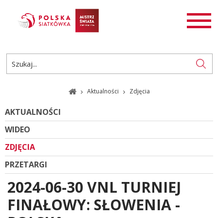
AKTUALNOŚCI
SIATKÓWKA
SIATKÓWKA PLAŻOWA
ROZGRYWKI
Aktualności
Zdjęcia
PL
EN
AKTUALNOŚCI
WIDEO
ZDJĘCIA
PRZETARGI
2024-06-30 VNL TURNIEJ
FINAŁOWY: SŁOWENIA -