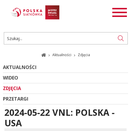
AKTUALNOŚCI
SIATKÓWKA
SIATKÓWKA PLAŻOWA
ROZGRYWKI
Aktualności
Zdjęcia
PL
EN
AKTUALNOŚCI
WIDEO
ZDJĘCIA
PRZETARGI
2024-05-22 VNL: POLSKA -
USA