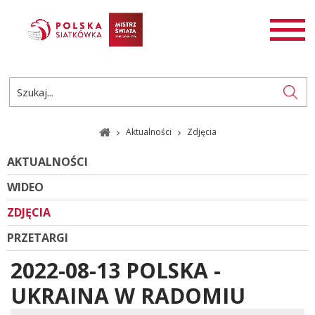
AKTUALNOŚCI
SIATKÓWKA
SIATKÓWKA PLAŻOWA
ROZGRYWKI
Aktualności
Zdjęcia
PL
EN
AKTUALNOŚCI
WIDEO
ZDJĘCIA
PRZETARGI
2022-08-13 POLSKA -
UKRAINA W RADOMIU