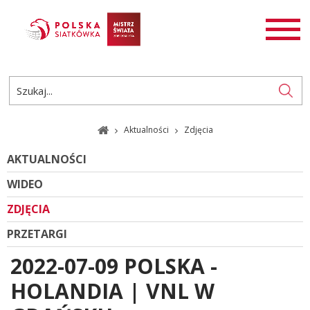
AKTUALNOŚCI
SIATKÓWKA
SIATKÓWKA PLAŻOWA
ROZGRYWKI
Aktualności
Zdjęcia
PL
EN
AKTUALNOŚCI
WIDEO
ZDJĘCIA
PRZETARGI
2022-07-09 POLSKA -
HOLANDIA | VNL W