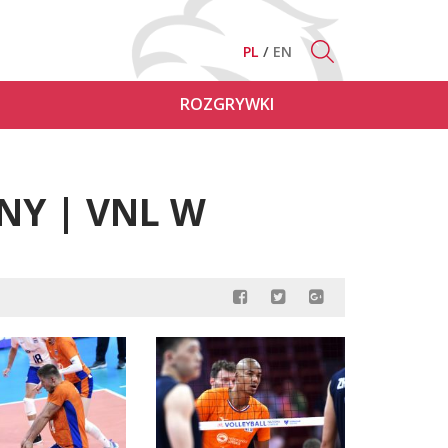
PL
EN
ROZGRYWKI
INY | VNL W