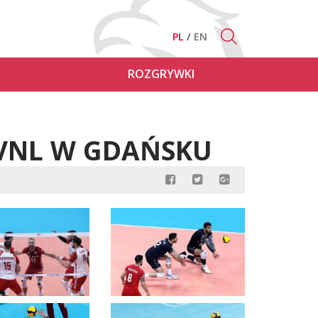
PL
EN
ROZGRYWKI
| VNL W GDAŃSKU