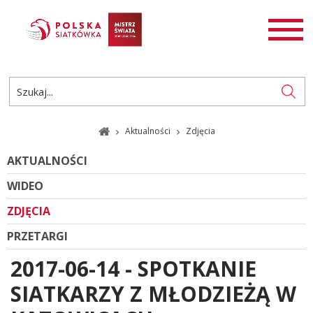
AKTUALNOŚCI
SIATKÓWKA
SIATKÓWKA PLAŻOWA
ROZGRYWKI
Aktualności
Zdjęcia
PL
EN
AKTUALNOŚCI
WIDEO
ZDJĘCIA
PRZETARGI
2017-06-14 - SPOTKANIE
SIATKARZY Z MŁODZIEŻĄ W