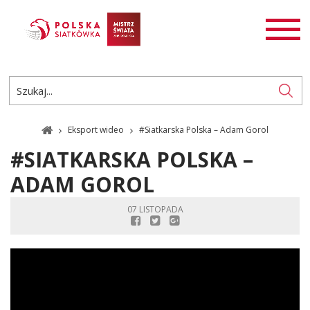
AKTUALNOŚCI
SIATKÓWKA
SIATKÓWKA PLAŻOWA
ROZGRYWKI
Eksport wideo
#Siatkarska Polska – Adam Gorol
PL
EN
#SIATKARSKA POLSKA –
ADAM GOROL
07 LISTOPADA