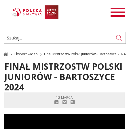
AKTUALNOŚCI
SIATKÓWKA
SIATKÓWKA PLAŻOWA
ROZGRYWKI
Eksport wideo
Finał Mistrzostw Polski Juniorów - Bartoszyce 2024
PL
EN
FINAŁ MISTRZOSTW POLSKI
JUNIORÓW - BARTOSZYCE
2024
12 MARCA