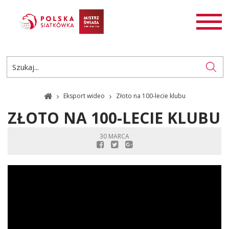
AKTUALNOŚCI
SIATKÓWKA
SIATKÓWKA PLAŻOWA
ROZGRYWKI
Eksport wideo
Złoto na 100-lecie klubu
PL
EN
ZŁOTO NA 100-LECIE KLUBU
30 MARCA