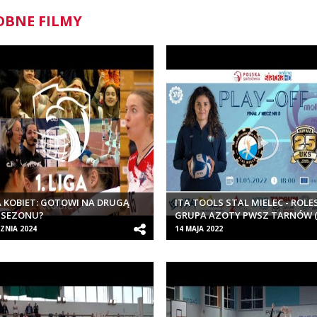
BNE FILMY
GA KOBIET: GOTOWI NA DRUGĄ
ITA TOOLS STAL MIELEC - ROLE
 SEZONU?
GRUPA AZOTY PWSZ TARNÓW (
MECZ 3)
ZNIA 2024
14 MAJA 2022