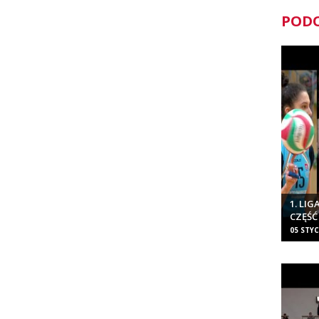
PODO
1. LI
CZĘŚĆ
05 STYC