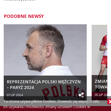
PODOBNE NEWSY
ZMIANA
REPREZENTACJA POLSKI MĘŻCZYZN
TOWARZ
– PARYŻ 2024
05 LIP 2024
07 LIP 2024
Ta strona używa plików Cookies. Dowiedz się więcej o celu
ich używania i możliwości zmiany ustawień Cookies w