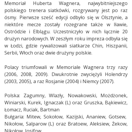
Memoriał Huberta Wagnera, najwybitniejszego
polskiego trenera siatkówki, rozgrywany jest po raz
ósmy. Pierwsze sześć edycji odbyło się w Olsztynie, a
niektóre mecze zostały rozegrane także w Iławie,
Ostródzie i Elblągu. Uczestniczyło w nich łącznie 20
drużyn narodowych. W zeszłym roku impreza odbyła się
w Łodzi, gdzie rywalizowali siatkarze Chin, Hiszpanii,
Serbii, Włoch oraz dwie drużyny polskie.
Polacy triumfowali w Memoriale Wagnera trzy razy
(2006, 2008, 2009). Dwukrotnie zwyciężyli Holendrzy
(2003, 2005), a raz Rosjanie (2004) i Niemcy (2007).
Polska: Zagumny, Wlazły, Nowakowski, Możdżonek,
Winiarski, Kurek, Ignaczak (L) oraz Gruszka, Bąkiewicz,
Łomacz, Ruciak, Bartman
Bułgaria: Mitew, Sokołow, Kazijski, Ananiew, Gotsew,
Nikołow, Salparow (L) oraz Bratoew, Aleksiew, Żekow,
Nikołow, Josifow.