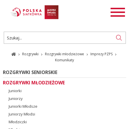
AKTUALNOŚCI
SIATKÓWKA
SIATKÓWKA PLAŻOWA
ROZGRYWKI
Rozgrywki
Rozgrywki młodzieżowe
Imprezy PZPS
PL
EN
Komunikaty
ROZGRYWKI SENIORSKIE
ROZGRYWKI MŁODZIEŻOWE
Juniorki
Juniorzy
Juniorki Młodsze
Juniorzy Młodsi
Młodziczki