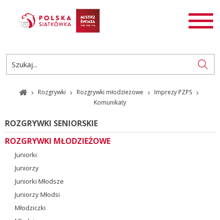
AKTUALNOŚCI
SIATKÓWKA
SIATKÓWKA PLAŻOWA
ROZGRYWKI
Rozgrywki
Rozgrywki młodzieżowe
Imprezy PZPS
PL
EN
Komunikaty
ROZGRYWKI SENIORSKIE
ROZGRYWKI MŁODZIEŻOWE
Juniorki
Juniorzy
Juniorki Młodsze
Juniorzy Młodsi
Młodziczki