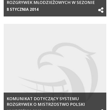
ROZGRYWEK MŁODZIEŻOWYCH W SEZONIE
2013/2014
8 STYCZNIA 2014
KOMUNIKAT DOTYCZĄCY SYSTEMU
ROZGRYWEK O MISTRZOSTWO POLSKI
2013_2014 W KATEGORIACH MŁODZIEŻOWYCH