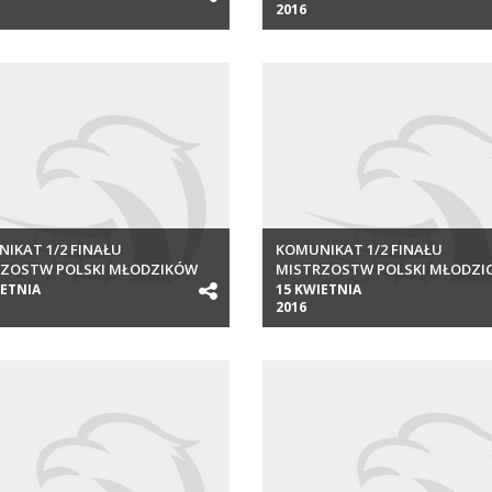
2016
IKAT 1/2 FINAŁU
KOMUNIKAT 1/2 FINAŁU
RZOSTW POLSKI MŁODZIKÓW
MISTRZOSTW POLSKI MŁODZI
2016
IETNIA
15 KWIETNIA
2016