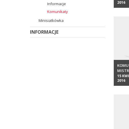
2016
Informacje
Komunikaty
Minisiatkówka
INFORMACJE
KOMUN
MIST
2016
15 KW
2016