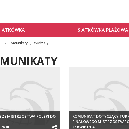
SIATKÓWKA
SIATKÓWKA PLAŻOWA
PS
Komunikaty
Wydziały
MUNIKATY
SZE MISTRZOSTWA POLSKI DO
KOMUNIKAT DOTYCZĄCY TURN
3
FINAŁOWEGO MISTRZOSTW PO
MŁODZICZEK 2016
RPNIA
28 KWIETNIA