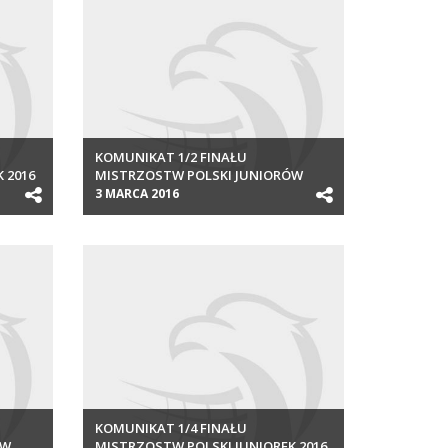
KOMUNIKAT 1/2 FINAŁU
 2016
MISTRZOSTW POLSKI JUNIORÓW
2016
3 MARCA 2016
KOMUNIKAT 1/4 FINAŁU
ÓW
MISTRZOSTW POLSKI JUNIOREK 2016