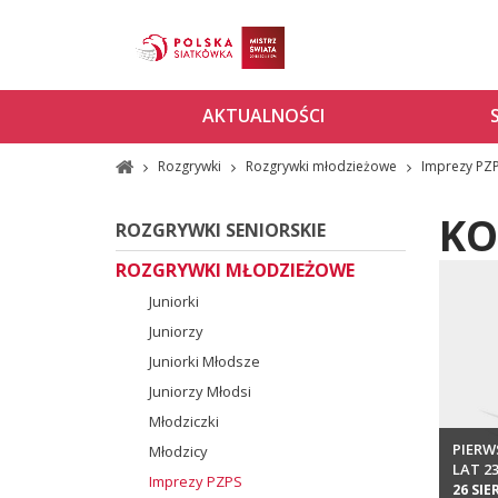
AKTUALNOŚCI
Rozgrywki
Rozgrywki młodzieżowe
Imprezy PZ
KO
ROZGRYWKI SENIORSKIE
ROZGRYWKI MŁODZIEŻOWE
Juniorki
Juniorzy
Juniorki Młodsze
Juniorzy Młodsi
Młodziczki
PIERW
Młodzicy
LAT 2
Imprezy PZPS
26 SIE