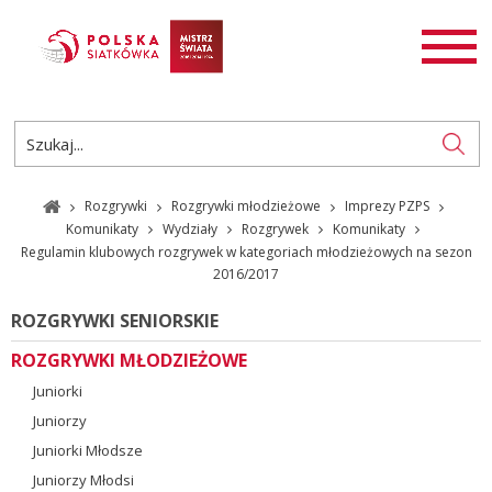
AKTUALNOŚCI
SIATKÓWKA
SIATKÓWKA PLAŻOWA
ROZGRYWKI
Rozgrywki
Rozgrywki młodzieżowe
Imprezy PZPS
PL
EN
Komunikaty
Wydziały
Rozgrywek
Komunikaty
Regulamin klubowych rozgrywek w kategoriach młodzieżowych na sezon
2016/2017
ROZGRYWKI SENIORSKIE
ROZGRYWKI MŁODZIEŻOWE
Juniorki
Juniorzy
Juniorki Młodsze
Juniorzy Młodsi