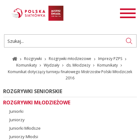
AKTUALNOŚCI
SIATKÓWKA
SIATKÓWKA PLAŻOWA
ROZGRYWKI
Rozgrywki
Rozgrywki młodzieżowe
Imprezy PZPS
PL
EN
Komunikaty
Wydziały
ds. Młodzieży
Komunikaty
Komunikat dotyczący turnieju finałowego Mistrzostw Polski Młodziczek
2016
ROZGRYWKI SENIORSKIE
ROZGRYWKI MŁODZIEŻOWE
Juniorki
Juniorzy
Juniorki Młodsze
Juniorzy Młodsi