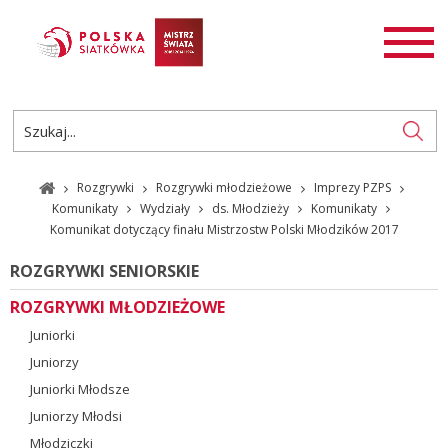
AKTUALNOŚCI
SIATKÓWKA
SIATKÓWKA PLAŻOWA
ROZGRYWKI
Rozgrywki
Rozgrywki młodzieżowe
Imprezy PZPS
PL
EN
Komunikaty
Wydziały
ds. Młodzieży
Komunikaty
Komunikat dotyczący finału Mistrzostw Polski Młodzików 2017
ROZGRYWKI SENIORSKIE
ROZGRYWKI MŁODZIEŻOWE
Juniorki
Juniorzy
Juniorki Młodsze
Juniorzy Młodsi
Młodziczki