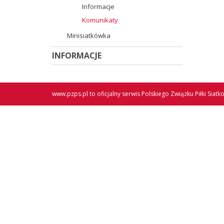
Informacje
Komunikaty
Minisiatkówka
INFORMACJE
www.pzps.pl
to oficjalny serwis Polskiego Związku Piłki Siatk